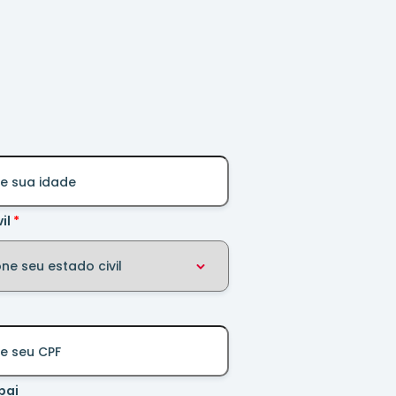
il
pai