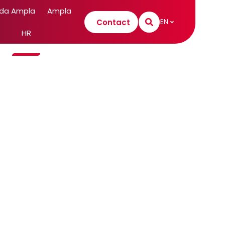
 da Ampla
Ampla
EN
Contact
HR