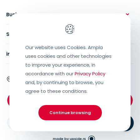
Business
Solutions
Our website uses Cookies. Ampla
institutional
uses cookies and other technologies
to improve your experience, in
accordance with our
Privacy Policy
Rua Alexandre Bramatti, 673, Centro,
and, by continuing to browse, you
Getúlio Vargas – RS, 99900-000
agree to these conditions.
Support:
+55 (54) 3341.6800
Continue browsing
Privacy police
Termos de Uso
made by upside.rs